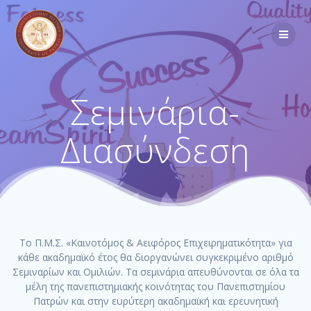
Σεμινάρια-
Διασύνδεση
Το Π.Μ.Σ. «Καινοτόμος & Αειφόρος Επιχειρηματικότητα» για
κάθε ακαδημαϊκό έτος θα διοργανώνει συγκεκριμένο αριθμό
Σεμιναρίων και Ομιλιών. Τα σεμινάρια απευθύνονται σε όλα τα
μέλη της πανεπιστημιακής κοινότητας του Πανεπιστημίου
Πατρών και στην ευρύτερη ακαδημαϊκή και ερευνητική