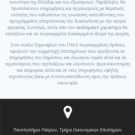
κοινότητα της Ελλάδας και του εξωτερικού. Παράλληλα, θα
προσελκύουν επιχειρήσεις και οργανισμούς με θεματικές
ενότητες που καλύπτουν τις γνωστικές κατευθύνσεις του
προγράμματος επιτρέποντας την διασύνδεση με την αγορά
εργασίας. Συνεπώς, εκτός απο τον ακαδημαϊκό χαρακτήρα θα
εστιάζουν και σε συγκεκριμένα διακεκριμένα άτομα της αγοράς.
Στον κύκλο Σεμιναρίων του Π.Μ.Σ συγκεκριμένες δράσεις
αφορούν την συμμετοχή επιστημόνων που εργάζονται σε
επιχειρήσεις του δημόσιου και ιδιωτικού τομέα αλλά και σε
οργανισμούς που σχεδιάζουν και υλοποιούν έργα καινοτομίας
και αειφορίας αλλά και σε νέες επιχειρήσεις υψηλής
τεχνολογίας ή/και με έντονη κατεύθυνση προς την πράσινη
οικονομία.
Πανεπιστήμιο Πατρών, Τμήμα Οικονομικών Επιστημών.