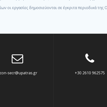
ων οι εργασίες δημοσιεύονται σε έγκριτα περιοδικά της 
con-secr@upatras.gr
+30 2610 962575