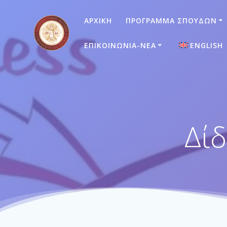
ΑΡΧΙΚΉ
ΠΡΌΓΡΑΜΜΑ ΣΠΟΥΔΏΝ
ΕΠΙΚΟΙΝΩΝΊΑ-ΝΈΑ
ENGLISH
Δί