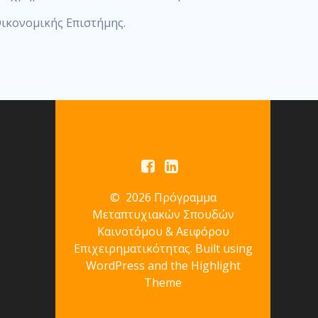
Οικονομικής Επιστήμης.
© 2026 Πρόγραμμα
Μεταπτυχιακών Σπουδών
Καινοτόμου & Αειφόρου
Επιχειρηματικότητας. Built using
WordPress and the
Highlight
Theme