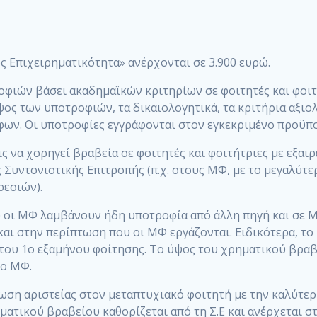
 Επιχειρηματικότητα» ανέρχονται σε 3.900 ευρώ.
οφιών βάσει ακαδημαϊκών κριτηρίων σε φοιτητές και φοι
 ύψος των υποτροφιών, τα δικαιολογητικά, τα κριτήρια αξ
φων. Οι υποτροφίες εγγράφονται στον εγκεκριμένο προϋπ
 να χορηγεί βραβεία σε φοιτητές και φοιτήτριες με εξαιρ
 Συντονιστικής Επιτροπής (π.χ. στους ΜΦ, με το μεγαλύτ
εσιών).
 οι ΜΦ λαμβάνουν ήδη υποτροφία από άλλη πηγή και σε 
 στην περίπτωση που οι ΜΦ εργάζονται. Ειδικότερα, το ΠΜΣ
ου 1ο εξαμήνου φοίτησης. Το ύψος του χρηματικού βραβεί
χο ΜΦ.
ίωση αριστείας στον μεταπτυχιακό φοιτητή με την καλύτ
ματικού βραβείου καθορίζεται από τη Σ.Ε και ανέρχεται σ